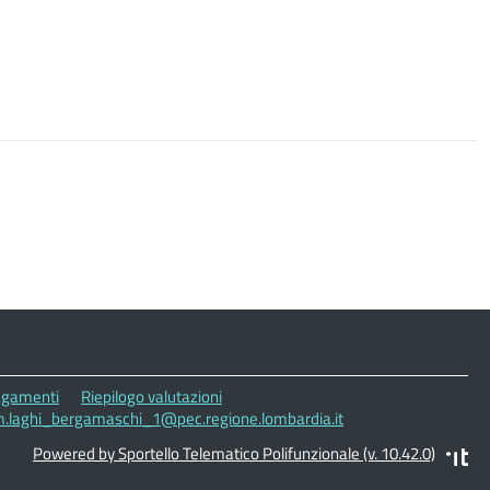
gamenti
Riepilogo valutazioni
cm.laghi_bergamaschi_1@pec.regione.lombardia.it
Powered by Sportello Telematico Polifunzionale (v. 10.42.0)