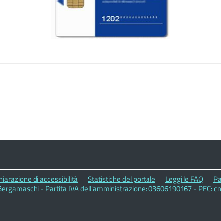
hiarazione di accessibilità
Statistiche del portale
Leggi le FAQ
Pa
ergamaschi - Partita IVA dell'amministrazione: 03606190167 - PEC: 