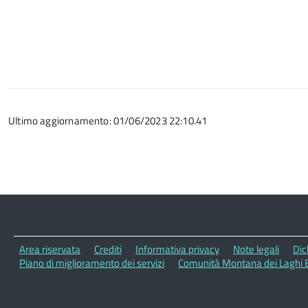
Ultimo aggiornamento: 01/06/2023 22:10.41
Area riservata
Crediti
Informativa privacy
Note legali
Dic
Piano di miglioramento dei servizi
Comunità Montana dei Laghi B