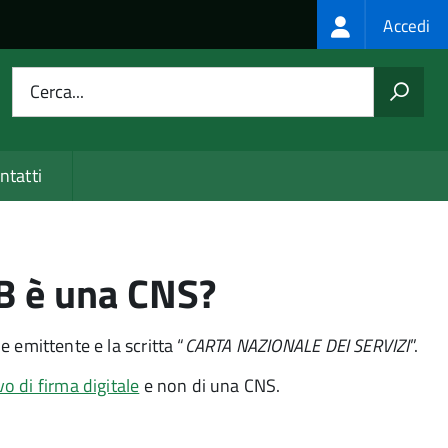
Login
Accedi
menu
Cerca...
ntatti
SB è una CNS?
emittente e la scritta “
CARTA NAZIONALE DEI SERVIZI
”.
vo di firma digitale
e non di una CNS.