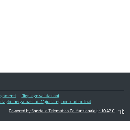
gamenti
Riepilogo valutazioni
cm.laghi_bergamaschi_1@pec.regione.lombardia.it
Powered by Sportello Telematico Polifunzionale (v. 10.42.0)