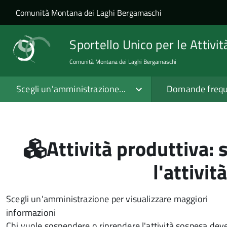
Salta al contenuto principale
Skip to site navigation
Comunità Montana dei Laghi Bergamaschi
Sportello Unico per le Attivi
Comunità Montana dei Laghi Bergamaschi
Scegli un'amministrazione...
Domande frequ
Attività produttiva:
l'attivi
Scegli un'amministrazione per visualizzare maggiori
informazioni
Chi vuole sospendere o riprendere l'attività sospesa deve 