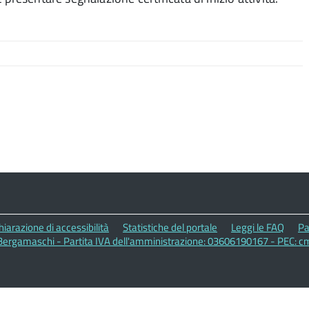
hiarazione di accessibilità
Statistiche del portale
Leggi le FAQ
Pa
ergamaschi - Partita IVA dell'amministrazione: 03606190167 - PEC: 