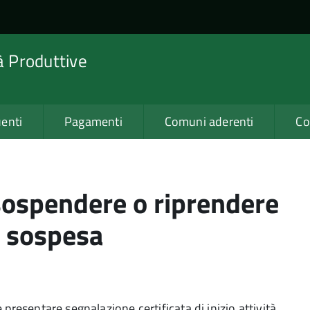
tà Produttive
enti
Pagamenti
Comuni aderenti
Co
 sospendere o riprendere
tà sospesa
presentare segnalazione certificata di inizio attività.