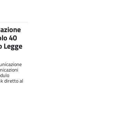
azione
olo 40
o Legge
municazione
nicazioni
odulo
nk diretto al