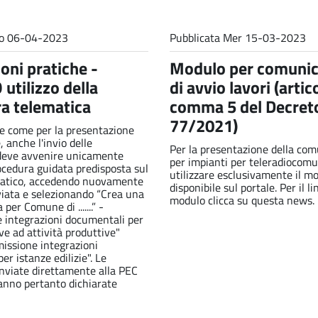
o 06-04-2023
Pubblicata
Mer 15-03-2023
oni pratiche -
Modulo per comunic
utilizzo della
di avvio lavori (artic
a telematica
comma 5 del Decret
77/2021)
e come per la presentazione
, anche l'invio delle
Per la presentazione della co
 deve avvenire unicamente
per impianti per teleradiocomu
ocedura guidata predisposta sul
utilizzare esclusivamente il m
matico, accedendo nuovamente
disponibile sul portale. Per il li
nviata e selezionando “Crea una
modulo clicca su questa news.
per Comune di .......” -
 integrazioni documentali per
ve ad attività produttive"
issione integrazioni
er istanze edilizie". Le
inviate direttamente alla PEC
anno pertanto dichiarate