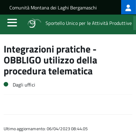
Log
Salta al contenuto principale
Skip to site navigation
Comunità Montana dei Laghi Bergamaschi
me
Sportello Unico per le Attività Produttive
Integrazioni pratiche -
OBBLIGO utilizzo della
procedura telematica
Dagli uffici
Ultimo aggiornamento: 06/04/2023 08:44.05