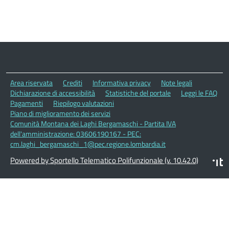
Area riservata
Crediti
Informativa privacy
Note legali
Dichiarazione di accessibilità
Statistiche del portale
Leggi le FAQ
Pagamenti
Riepilogo valutazioni
Piano di miglioramento dei servizi
Comunità Montana dei Laghi Bergamaschi - Partita IVA
dell'amministrazione: 03606190167 - PEC:
cm.laghi_bergamaschi_1@pec.regione.lombardia.it
Powered by Sportello Telematico Polifunzionale (v. 10.42.0)