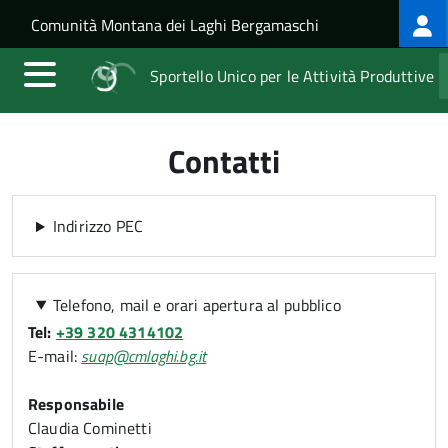
Log
Salta al contenuto principale
Skip to site navigation
Comunità Montana dei Laghi Bergamaschi
me
Sportello Unico per le Attività Produttive
Contatti
Indirizzo PEC
Telefono, mail e orari apertura al pubblico
Tel:
+39 320 4314102
E-mail:
suap@cmlaghi.bg.it
Responsabile
Claudia Cominetti