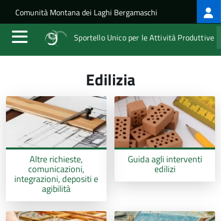
Log
Salta al contenuto principale
Skip to site navigation
Comunità Montana dei Laghi Bergamaschi
me
Sportello Unico per le Attività Produttive
Edilizia
Altre richieste,
Guida agli interventi
comunicazioni,
edilizi
integrazioni, depositi e
agibilità