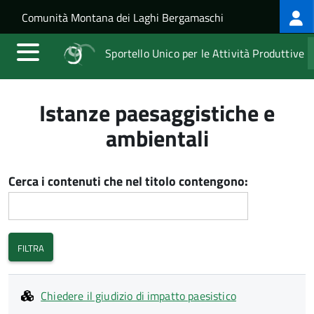
Log
Salta al contenuto principale
Skip to site navigation
Comunità Montana dei Laghi Bergamaschi
me
Sportello Unico per le Attività Produttive
Istanze paesaggistiche e
ambientali
Cerca i contenuti che nel titolo contengono:
Chiedere il giudizio di impatto paesistico