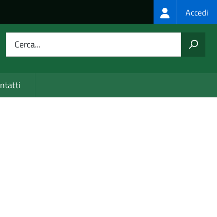
Login
Accedi
menu
Cerca...
ntatti