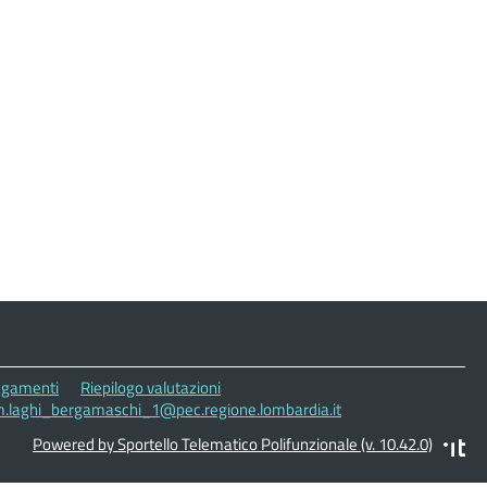
gamenti
Riepilogo valutazioni
cm.laghi_bergamaschi_1@pec.regione.lombardia.it
Powered by Sportello Telematico Polifunzionale (v. 10.42.0)