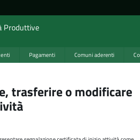
tà Produttive
enti
Pagamenti
Comuni aderenti
Co
e, trasferire o modificare
tività
 presentare
segnalazione certificata di inizio attività
come