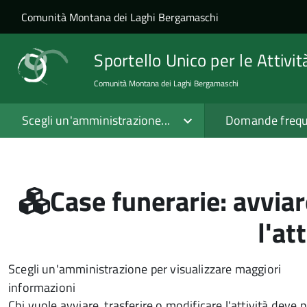
Salta al contenuto principale
Skip to site navigation
Comunità Montana dei Laghi Bergamaschi
Sportello Unico per le Attivi
Comunità Montana dei Laghi Bergamaschi
Scegli un'amministrazione...
Domande frequ
Case funerarie: avviar
l'at
Scegli un'amministrazione per visualizzare maggiori
informazioni
Chi vuole avviare, trasferire o modificare l'attività deve