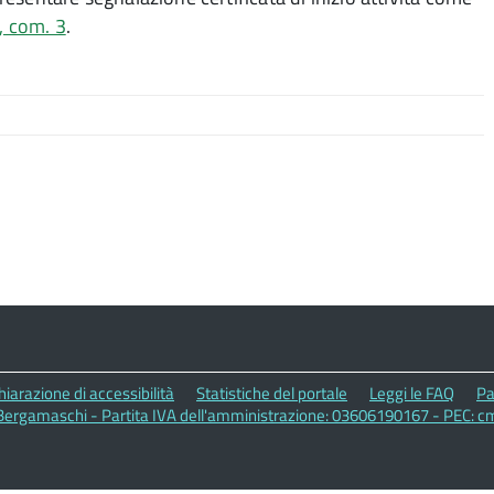
, com. 3
.
hiarazione di accessibilità
Statistiche del portale
Leggi le FAQ
Pa
ergamaschi - Partita IVA dell'amministrazione: 03606190167 - PEC: 