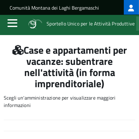
Log
Salta al contenuto principale
Skip to site navigation
Comunità Montana dei Laghi Bergamaschi
me
Sportello Unico per le Attività Produttive
Case e appartamenti per
vacanze: subentrare
nell'attività (in forma
imprenditoriale)
Scegli un'amministrazione per visualizzare maggiori
informazioni