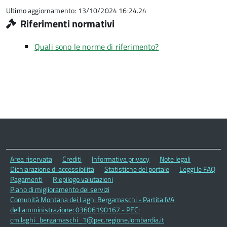
Ultimo aggiornamento: 13/10/2024 16:24.24
Riferimenti normativi
Quali sono le norme di riferimento?
Area riservata
Crediti
Informativa privacy
Note legali
Dichiarazione di accessibilità
Statistiche del portale
Leggi le FAQ
Pagamenti
Riepilogo valutazioni
Piano di miglioramento dei servizi
Comunità Montana dei Laghi Bergamaschi - Partita IVA
dell'amministrazione: 03606190167 - PEC:
cm.laghi_bergamaschi_1@pec.regione.lombardia.it