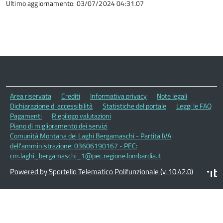
Ultimo aggiornamento: 03/07/2024 04:31.07
Area riservata
Crediti
Informativa privacy
Note legali
Dichiarazione di accessibilità
Statistiche del portale
Leggi le FAQ
Pagamenti
Riepilogo valutazioni
Piano di miglioramento dei servizi
Comunità Montana dei Laghi Bergamaschi - Partita IVA
dell'amministrazione: 03606190167 - PEC:
cm.laghi_bergamaschi_1@pec.regione.lombardia.it
Powered by Sportello Telematico Polifunzionale (v. 10.42.0)