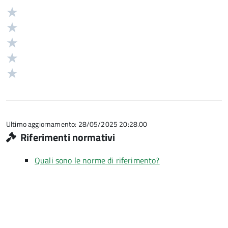
Valuta
Valutazione
5
Valuta
stelle
4
Valuta
su
stelle
3
Valuta
5
su
stelle
2
Valuta
5
su
stelle
1
5
su
stelle
5
su
5
Ultimo aggiornamento: 28/05/2025 20:28.00
Riferimenti normativi
Quali sono le norme di riferimento?