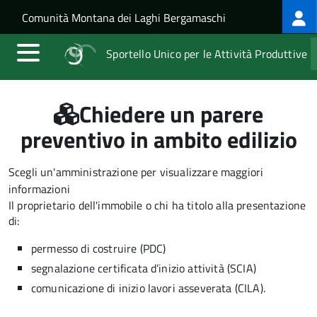
Log
Salta al contenuto principale
Skip to site navigation
Comunità Montana dei Laghi Bergamaschi
me
Sportello Unico per le Attività Produttive
Chiedere un parere
preventivo in ambito edilizio
Scegli un'amministrazione per visualizzare maggiori
informazioni
Il proprietario dell'immobile o chi ha titolo alla presentazione
di:
permesso di costruire (PDC)
segnalazione certificata d’inizio attività (SCIA)
comunicazione di inizio lavori asseverata (CILA).