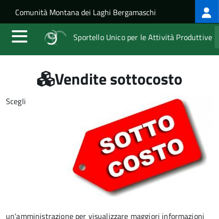
Log
Salta al contenuto principale
Skip to site navigation
Comunità Montana dei Laghi Bergamaschi
me
Sportello Unico per le Attività Produttive
Vendite sottocosto
Scegli
un'amministrazione per visualizzare maggiori informazioni