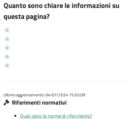
Quanto sono chiare le informazioni su
questa pagina?
Valuta
Valutazione
5
Valuta
stelle
4
Valuta
su
stelle
3
Valuta
5
su
stelle
2
Valuta
5
su
stelle
1
5
su
stelle
5
su
5
Ultimo aggiornamento: 04/07/2024 15:03.09
Riferimenti normativi
Quali sono le norme di riferimento?