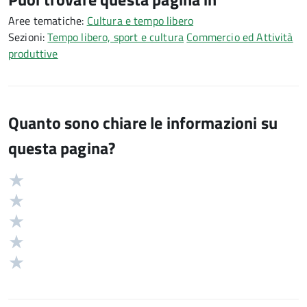
Aree tematiche:
Cultura e tempo libero
Sezioni:
Tempo libero, sport e cultura
Commercio ed Attività
produttive
Quanto sono chiare le informazioni su
questa pagina?
Valuta
Valutazione
5
Valuta
stelle
4
Valuta
su
stelle
3
Valuta
5
su
stelle
2
Valuta
5
su
stelle
1
5
su
stelle