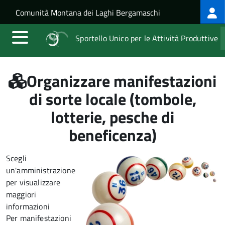
Log
Salta al contenuto principale
Skip to site navigation
Comunità Montana dei Laghi Bergamaschi
me
Sportello Unico per le Attività Produttive
Organizzare manifestazioni
di sorte locale (tombole,
lotterie, pesche di
beneficenza)
Scegli
un'amministrazione
per visualizzare
maggiori
informazioni
Per manifestazioni