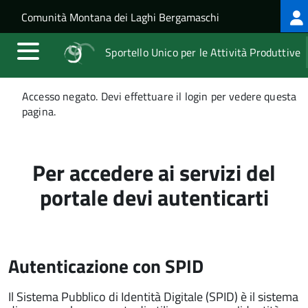
Log
Salta al contenuto principale
Skip to site navigation
Comunità Montana dei Laghi Bergamaschi
me
Sportello Unico per le Attività Produttive
Messaggio
Accesso negato. Devi effettuare il login per vedere questa
di
pagina.
stato
Per accedere ai servizi del
portale devi autenticarti
Autenticazione con SPID
Il Sistema Pubblico di Identità Digitale (SPID) è il sistema