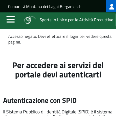
Log
Salta al contenuto principale
Skip to site navigation
Comunità Montana dei Laghi Bergamaschi
me
Sportello Unico per le Attività Produttive
Messaggio
Accesso negato. Devi effettuare il login per vedere questa
di
pagina.
stato
Per accedere ai servizi del
portale devi autenticarti
Autenticazione con SPID
Il Sistema Pubblico di Identità Digitale (SPID) è il sistema