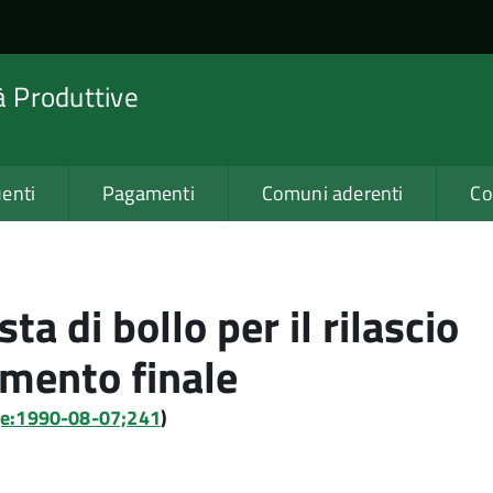
tà Produttive
enti
Pagamenti
Comuni aderenti
Co
 di bollo per il rilascio
imento finale
gge:1990-08-07;241
)