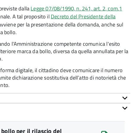
reviste dalla
Legge 07/08/1990, n. 241, art. 2, com.1
le. A tal proposito il
Decreto del Presidente della
vviene per la presentazione della domanda, anche sul
a bollo.
 quando l'Amministrazione competente comunica l'esito
ulteriore marca da bollo,
diversa da quella annullata per la
o.
forma digitale, il cittadino deve
comunicare il numero
ramite dichiarazione sostitutiva dell’atto di notorietà che
ento.
ollo per il rilascio del