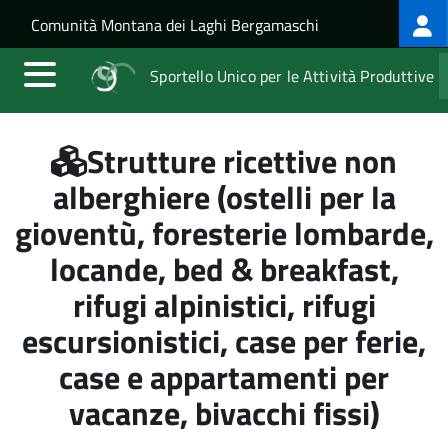
Log
Salta al contenuto principale
Skip to site navigation
Comunità Montana dei Laghi Bergamaschi
me
Sportello Unico per le Attività Produttive
Strutture ricettive non
alberghiere (ostelli per la
gioventù, foresterie lombarde,
locande, bed & breakfast,
rifugi alpinistici, rifugi
escursionistici, case per ferie,
case e appartamenti per
vacanze, bivacchi fissi)