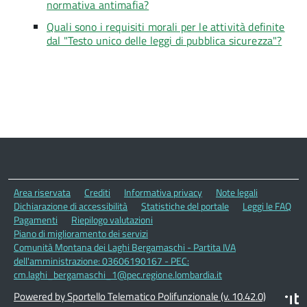
normativa antimafia?
Quali sono i requisiti morali per le attività definite
dal "Testo unico delle leggi di pubblica sicurezza"?
Area riservata
Crediti
Informativa privacy
Note legali
Dichiarazione di accessibilità
Statistiche del portale
Leggi le FAQ
Pagamenti
Riepilogo valutazioni
Piano di miglioramento dei servizi
Comunità Montana dei Laghi Bergamaschi - Partita IVA
dell'amministrazione: 03606190167 - PEC:
cm.laghi_bergamaschi_1@pec.regione.lombardia.it
Powered by Sportello Telematico Polifunzionale (v. 10.42.0)