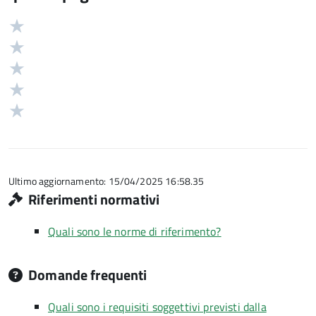
Valuta
Valutazione
5
Valuta
stelle
4
Valuta
su
stelle
3
Valuta
5
su
stelle
2
Valuta
5
su
stelle
1
5
su
stelle
5
su
5
Ultimo aggiornamento: 15/04/2025 16:58.35
Riferimenti normativi
Quali sono le norme di riferimento?
Domande frequenti
Quali sono i requisiti soggettivi previsti dalla