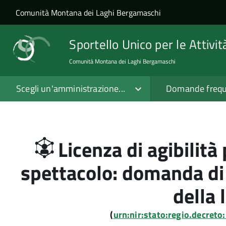
Salta al contenuto principale
Skip to site navigation
Comunità Montana dei Laghi Bergamaschi
Sportello Unico per le Attivi
Comunità Montana dei Laghi Bergamaschi
Scegli un'amministrazione...
Domande frequ
Licenza di agibilità
spettacolo: domanda di
della 
(
urn:nir:stato:regio.decret