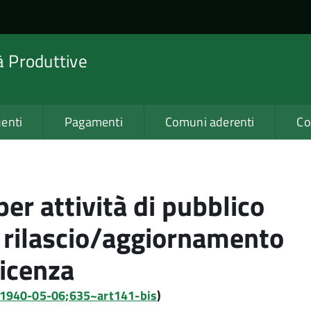
tà Produttive
enti
Pagamenti
Comuni aderenti
Co
 per attività di pubblico
 rilascio/aggiornamento
licenza
o:1940-05-06;635~art141-bis
)